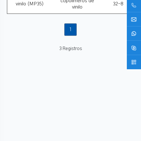
copolímeros de
vinilo (MP35)
32-8
vinilo
1
3 Registros