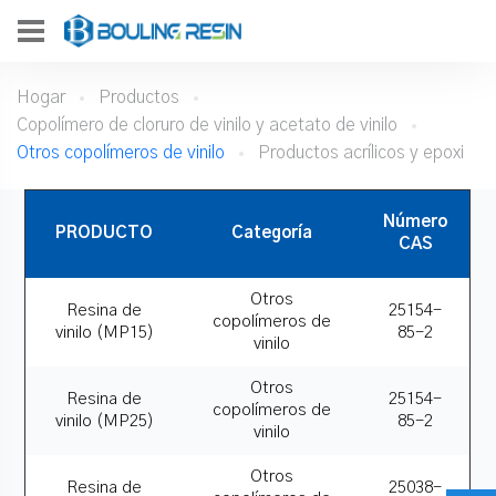
Hogar
Productos
Copolímero de cloruro de vinilo y acetato de vinilo
Otros copolímeros de vinilo
Productos acrílicos y epoxi
Número
PRODUCTO
Categoría
CAS
Otros
Resina de
25154-
copolímeros de
vinilo (MP15)
85-2
vinilo
Otros
Resina de
25154-
copolímeros de
vinilo (MP25)
85-2
vinilo
Otros
Resina de
25038-