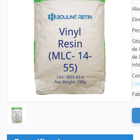
Ali
Ein
Ped
Sit
de 
de 
Int
Con
sal
Fab