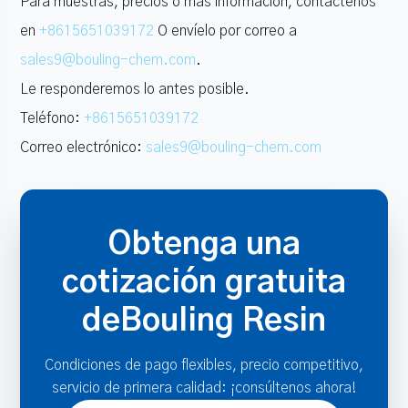
Para muestras, precios o más información, contáctenos
en
+8615651039172
O envíelo por correo a
sales9@bouling-chem.com
.
Le responderemos lo antes posible.
Teléfono:
+8615651039172
Correo electrónico:
sales9@bouling-chem.com
Obtenga una
cotización gratuita
deBouling Resin
Condiciones de pago flexibles, precio competitivo,
servicio de primera calidad: ¡consúltenos ahora!