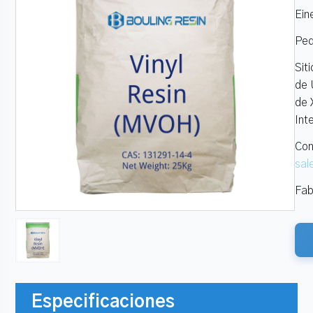
Ein
Ped
Sit
de 
de 
Int
Con
sal
Fab
Especificaciones