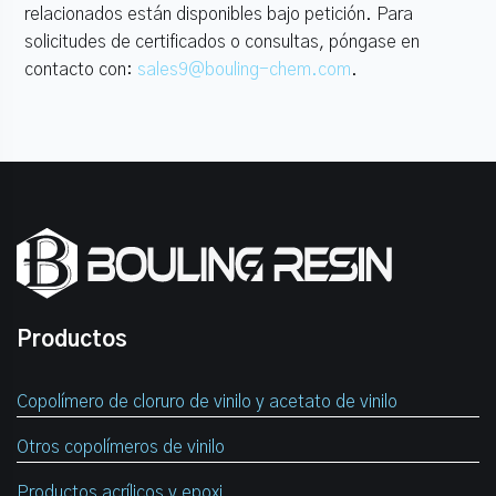
relacionados están disponibles bajo petición. Para
solicitudes de certificados o consultas, póngase en
contacto con:
sales9@bouling-chem.com
.
Productos
Copolímero de cloruro de vinilo y acetato de vinilo
Otros copolímeros de vinilo
Productos acrílicos y epoxi